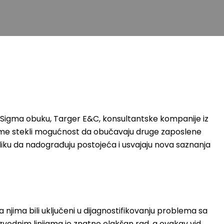
Six Sigma obuku, Targer E&C, konsultantske kompanije iz
, i time stekli mogućnost da obučavaju druge zaposlene
iliku da nadograđuju postojeća i usvajaju nova saznanja
a njima bili uključeni u dijagnostifikovanju problema sa
izvodnim linijama je znatno olakšan rad, a ovakav vid