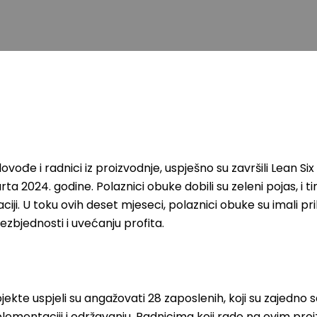
ovođe i radnici iz proizvodnje, uspješno su završili Lean 
 marta 2024. godine. Polaznici obuke dobili su zeleni pojas
ji. U toku ovih deset mjeseci, polaznici obuke su imali pr
ezbjednosti i uvećanju profita.
jekte uspjeli su angažovati 28 zaposlenih, koji su zajedno s
mplementaciji i održavanju. Radnicima koji rade na ovim pro