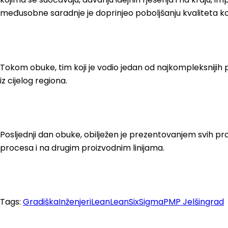
međusobne saradnje je doprinjeo poboljšanju kvaliteta ko
Tokom obuke, tim koji je vodio jedan od najkompleksnijih 
iz cijelog regiona.
Posljednji dan obuke, obilježen je prezentovanjem svih p
procesa i na drugim proizvodnim linijama.
Tags:
Gradiška
Inženjeri
Lean
LeanSixSigma
PMP Jelšingrad