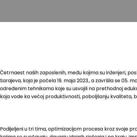
Četrnaest naših zaposlenih, među kojima su inženjeri, posl
Sarajeva, koja je počela 19. maja 2023., a završila se 05.
određenim tehnikama koje su usvojili na prethodnoj edukaci
koja vode ka većoj produktivnosti, poboljšanju kvaliteta, b
Podijeljeni u tri tima, optimizacijom procesa kroz svoje pro
kojima se suočavaju, davanju idejnih rješenja i na kraju, i