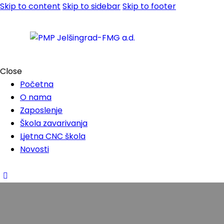
Skip to content
Skip to sidebar
Skip to footer
Close
Početna
O nama
Zaposlenje
Škola zavarivanja
Ljetna CNC škola
Novosti