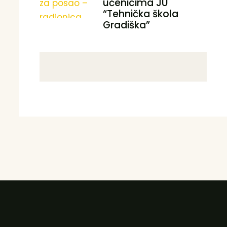
učenicima JU
“Tehnička škola
Gradiška”