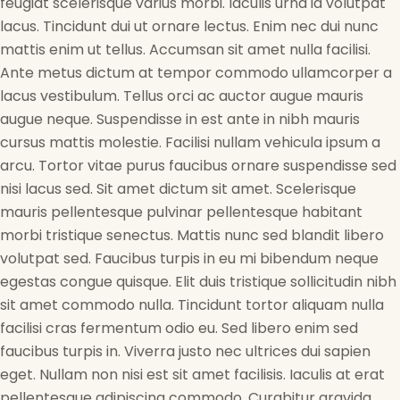
feugiat scelerisque varius morbi. Iaculis urna id volutpat
lacus. Tincidunt dui ut ornare lectus. Enim nec dui nunc
mattis enim ut tellus. Accumsan sit amet nulla facilisi.
Ante metus dictum at tempor commodo ullamcorper a
lacus vestibulum. Tellus orci ac auctor augue mauris
augue neque. Suspendisse in est ante in nibh mauris
cursus mattis molestie. Facilisi nullam vehicula ipsum a
arcu. Tortor vitae purus faucibus ornare suspendisse sed
nisi lacus sed. Sit amet dictum sit amet. Scelerisque
mauris pellentesque pulvinar pellentesque habitant
morbi tristique senectus. Mattis nunc sed blandit libero
volutpat sed. Faucibus turpis in eu mi bibendum neque
egestas congue quisque. Elit duis tristique sollicitudin nibh
sit amet commodo nulla. Tincidunt tortor aliquam nulla
facilisi cras fermentum odio eu. Sed libero enim sed
faucibus turpis in. Viverra justo nec ultrices dui sapien
eget. Nullam non nisi est sit amet facilisis. Iaculis at erat
pellentesque adipiscing commodo. Curabitur gravida