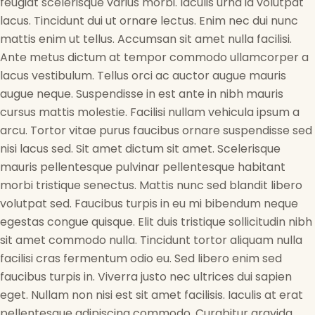
feugiat scelerisque varius morbi. Iaculis urna id volutpat
lacus. Tincidunt dui ut ornare lectus. Enim nec dui nunc
mattis enim ut tellus. Accumsan sit amet nulla facilisi.
Ante metus dictum at tempor commodo ullamcorper a
lacus vestibulum. Tellus orci ac auctor augue mauris
augue neque. Suspendisse in est ante in nibh mauris
cursus mattis molestie. Facilisi nullam vehicula ipsum a
arcu. Tortor vitae purus faucibus ornare suspendisse sed
nisi lacus sed. Sit amet dictum sit amet. Scelerisque
mauris pellentesque pulvinar pellentesque habitant
morbi tristique senectus. Mattis nunc sed blandit libero
volutpat sed. Faucibus turpis in eu mi bibendum neque
egestas congue quisque. Elit duis tristique sollicitudin nibh
sit amet commodo nulla. Tincidunt tortor aliquam nulla
facilisi cras fermentum odio eu. Sed libero enim sed
faucibus turpis in. Viverra justo nec ultrices dui sapien
eget. Nullam non nisi est sit amet facilisis. Iaculis at erat
pellentesque adipiscing commodo. Curabitur gravida