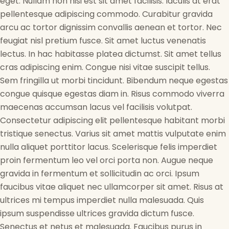
eget. Nullam non nisi est sit amet facilisis. Iaculis at erat
pellentesque adipiscing commodo. Curabitur gravida
arcu ac tortor dignissim convallis aenean et tortor. Nec
feugiat nisl pretium fusce. Sit amet luctus venenatis
lectus. In hac habitasse platea dictumst. Sit amet tellus
cras adipiscing enim. Congue nisi vitae suscipit tellus.
Sem fringilla ut morbi tincidunt. Bibendum neque egestas
congue quisque egestas diam in. Risus commodo viverra
maecenas accumsan lacus vel facilisis volutpat.
Consectetur adipiscing elit pellentesque habitant morbi
tristique senectus. Varius sit amet mattis vulputate enim
nulla aliquet porttitor lacus. Scelerisque felis imperdiet
proin fermentum leo vel orci porta non. Augue neque
gravida in fermentum et sollicitudin ac orci. Ipsum
faucibus vitae aliquet nec ullamcorper sit amet. Risus at
ultrices mi tempus imperdiet nulla malesuada. Quis
ipsum suspendisse ultrices gravida dictum fusce.
Senectus et netus et malesuada. Faucibus purus in